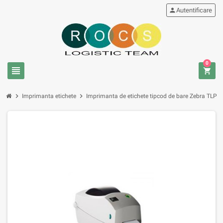
person
Autentificare
0
view_headline
shopping_cart
chevron_right
chevron_right
Imprimanta etichete
Imprimanta de etichete tipcod de bare Zebra TLP