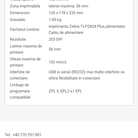
Zona imprimabila
latime maxima: 56 mm
Dimensiuni
126 x 178 x 235 mm
Greutate:
1.60 kg
imprimanta Zebra TLP2824 Plus,alimentator
Pachetul contine:
Cablu de alimentare
Rezolutie:
203 DPI
Latime maxima de
56 mm
printare:
Viteza maxima de
102 mm/s
printare:
lnterfete de
USB si serial (RS232) mai multe interfete va
conectare.
ofera flexibilitate in conectare
Limbaje de
programare
ZPL li, EPL2 s1 EPL
compatibile:
Tel:
+40 770 297 081