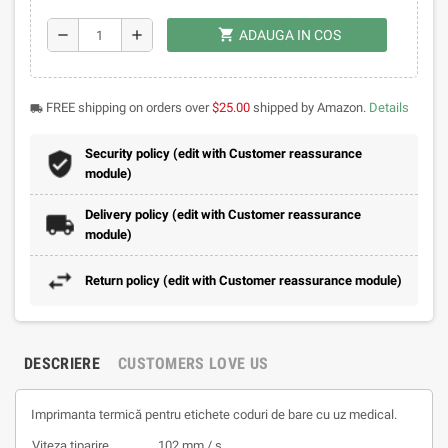
shopping_cart
remove
add
ADAUGA IN COS
FREE shipping on orders over
$25.00
shipped by Amazon.
Details
local_shipping
Security policy (edit with Customer reassurance
module)
Delivery policy (edit with Customer reassurance
module)
Return policy (edit with Customer reassurance module)
DESCRIERE
CUSTOMERS LOVE US
Imprimanta termică pentru etichete coduri de bare cu uz medical.
Viteza tiparire
102 mm / s