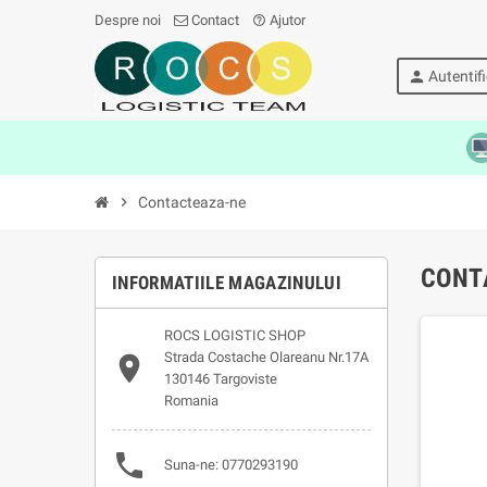
Despre noi
Contact
Ajutor
help_outline
person
Autentif
chevron_right
Contacteaza-ne
CONT
INFORMATIILE MAGAZINULUI
ROCS LOGISTIC SHOP
Strada Costache Olareanu Nr.17A

130146 Targoviste
Romania

Suna-ne:
0770293190