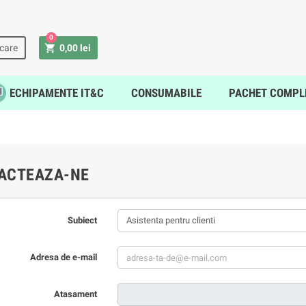
0
shopping_cart
icare
0,00 lei
ECHIPAMENTE IT&C
CONSUMABILE
PACHET COMPL
ACTEAZA-NE
Subiect
Adresa de e-mail
Atasament