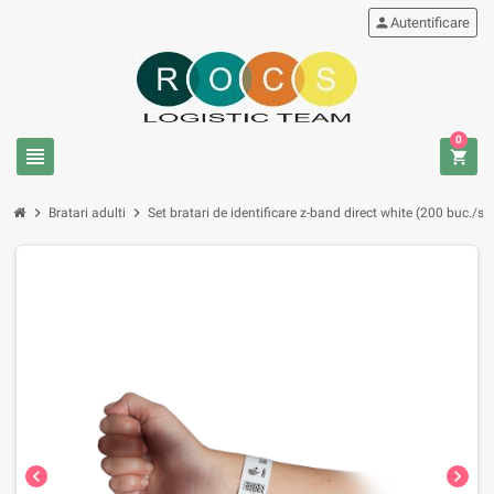
person
Autentificare
0
view_headline
shopping_cart
chevron_right
chevron_right
Bratari adulti
Set bratari de identificare z-band direct white (200 buc./set
chevron_left
chevron_right