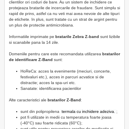
clientilor ori coduri de bare. Au un sistem de inchidere ce
protejeaza bratarile de incercarile de fraudare. Sunt simplu si
rapid de prins, astfel ca nu veti mai avea nevoie de alte tipuri
de etichete. In plus, sunt tratate cu un strat de argint pentru
un plus de protectie antimicrobiana.
Informatiile imprimate pe
bratarile Zebra Z-band
sunt lizibile
si scanabile pana la 14 zile.
Domeniile pentru care este recomandata utilizarea
bratarilor
de identificare Z-Band
sunt:
HoReCa: acces la evenimente (meciuri, concerte,
festivaluri etc.), acces in parcuri acvatice si de
distractie; acces la spa-uri etc.
Sanatate: identificarea pacientilor
Alte caracteristici ale
bratarilor Z-Band
:
sunt din polipropilena
termala cu inchidere adeziva.
;
pot fi utilizate in medii cu temperatura foarte joasa
(-40°C) sau foarte ridicata (60°C);
sunt utile pentru prevenirea erorilor de medicatie si