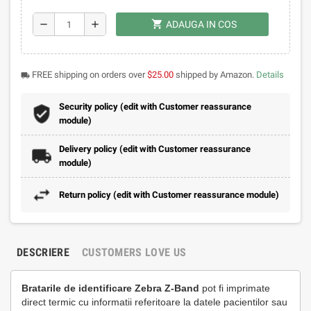
shopping_cart
remove
add
ADAUGA IN COS
FREE shipping on orders over
$25.00
shipped by Amazon.
Details
local_shipping
Security policy (edit with Customer reassurance
module)
Delivery policy (edit with Customer reassurance
module)
Return policy (edit with Customer reassurance module)
DESCRIERE
CUSTOMERS LOVE US
Bratarile de identificare Zebra Z-Band
pot fi imprimate
direct termic cu informatii referitoare la datele pacientilor sau